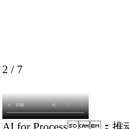
2
/
7
AI for Process